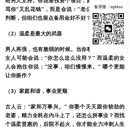
给男人支持。你说要投资个项目，她不会劈头盖脸
备用微：sgkkss
骂你“又乱花钱”，而是会说：“老公，我相信你的
判断，但咱们也留点备用金好不好？”
（2）温柔是最大的武器
男人再强，也有脆弱的时候。当你事业受挫，强势
女人可能会说：“你怎么这么没用？” 而温柔的女
人会抱住你说：“没事，咱们慢慢来。” 哪个更能
让你振作？
（3）家庭和谐，事业更顺
古人云：“家和万事兴。” 你娶个天天跟你较劲的
老婆，精力全耗在内斗上了，还怎么拼事业？而找
个温柔贤惠的，后院不起火，你才能全力冲刺人生